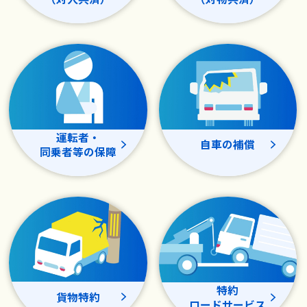
運転者・
自車の補償
同乗者等の保障
特約
貨物特約
ロードサービス