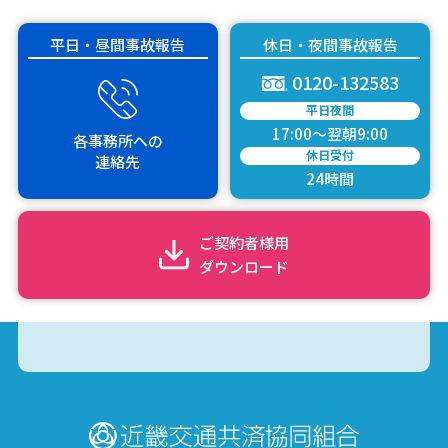
平日・昼間事故報告
休日・夜間事故報告
0120-132583
平日夜間
17:00～翌朝9:00
各事務所
への
休日受付
連絡先
24時間
ご契約者様用
ダウンロード