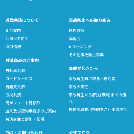
近畿共済について
事故防止への取り組み
組合案内
適性診断
共済って何？
講習会
採用情報
e ラーニング
その他事故防止事業
共済商品のご案内
事故が起きたら
自動車共済
ロードサービス
事故発生時に取るべき対応
自賠責共済
事故の責任
労災共済
事故発生から解決(示談)までの流
れ
簡単フリート見積り
搬送引取費用特約をご利用の場合
加入及び契約手続きのご案内
共済掛金と割引・割増
FAQ・お問い合わせ
公式ブログ