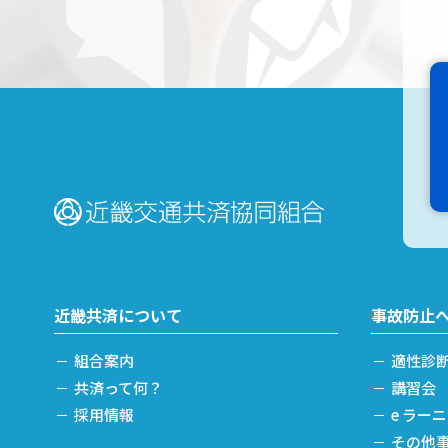
近畿共済について
事故防止
組合案内
適性診
共済って何？
講習会
採用情報
e ラー
その他