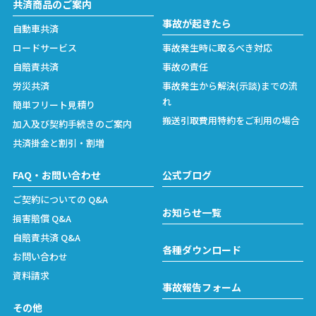
共済商品のご案内
事故が起きたら
自動車共済
ロードサービス
事故発生時に取るべき対応
自賠責共済
事故の責任
労災共済
事故発生から解決(示談)までの流
れ
簡単フリート見積り
搬送引取費用特約をご利用の場合
加入及び契約手続きのご案内
共済掛金と割引・割増
FAQ・お問い合わせ
公式ブログ
ご契約についての Q&A
お知らせ一覧
損害賠償 Q&A
自賠責共済 Q&A
各種ダウンロード
お問い合わせ
資料請求
事故報告フォーム
その他