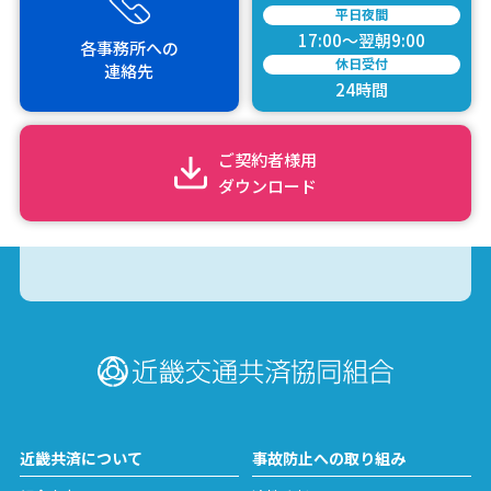
平日夜間
17:00～翌朝9:00
各事務所
への
休日受付
連絡先
24時間
ご契約者様用
ダウンロード
近畿共済について
事故防止への取り組み