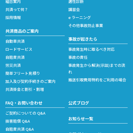
組合案内
適性診断
共済って何？
講習会
採用情報
e ラーニング
その他事故防止事業
共済商品のご案内
事故が起きたら
自動車共済
ロードサービス
事故発生時に取るべき対応
自賠責共済
事故の責任
労災共済
事故発生から解決(示談)までの流
れ
簡単フリート見積り
搬送引取費用特約をご利用の場合
加入及び契約手続きのご案内
共済掛金と割引・割増
FAQ・お問い合わせ
公式ブログ
ご契約についての Q&A
お知らせ一覧
損害賠償 Q&A
自賠責共済 Q&A